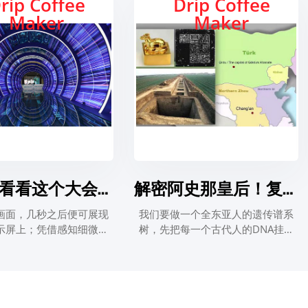
rip Coffee
Drip Coffee
Maker
Maker
一起来看看这个大会上的众多人工智能产业前沿产品
解密阿史那皇后！复旦青年科学家破译全球首例古突厥皇室基因组
画面，几秒之后便可展现
我们要做一个全东亚人的遗传谱系
示屏上；凭借感知细微的
树，先把每一个古代人的DNA挂上
动，便能察觉工业设备运
去，每个人都是树上的一片叶子，
题所在；不需要创伤性检
这些人会像吸铁石一样，吸引公众
精确显示病灶；一座城市
参与，建立现代人与古代人的联
已可实现“一屏统揽”……
系，这就是我们中华民族的“大家
谱”。用DNA做家谱，这是一件很酷