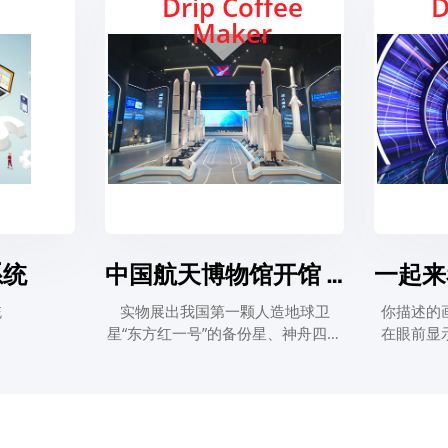
Drip Coffee
D
Maker
系统
中国航天博物馆开馆 可沉浸式体验火箭发射现场
统
实物展出我国第一颗人造地球卫
你描述的
星“东方红一号”的备份星、神舟四号
在眼前显
飞船返回舱和降落主伞、嫦娥五号
声音和震
月球样品；全新打造长征五号运载
行的问
火箭转运发射模拟平台、中国空间
查，就能
站VR漫游系统……11月16日，中国
的精细治理
航天博物馆正式开馆，首次全系统