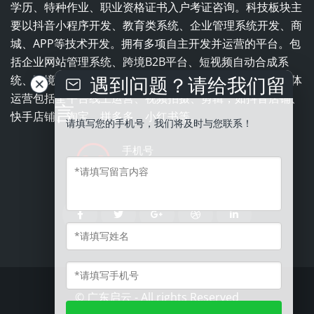
学历、特种作业、职业资格证书入户考证咨询。科技板块主
要以抖音小程序开发、教育类系统、企业管理系统开发、商
城、APP等技术开发。拥有多项自主开发并运营的平台。包
括企业网站管理系统、跨境B2B平台、短视频自动合成系
遇到问题？请给我们留
统、跨境电商平台、职业培训学校一体化管理系统。全媒体
运营包括全平台线上运营、视频拍摄、剪辑，如抖音店铺、
言
快手店铺、淘宝、拼多多、小红书等。
请填写您的手机号，我们将及时与您联系！
手机号
13543837996
©
广东启云
- All rights Reserved